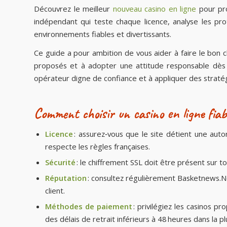
Découvrez le meilleur
nouveau casino en ligne
pour pro
indépendant qui teste chaque licence, analyse les pr
environnements fiables et divertissants.
Ce guide a pour ambition de vous aider à faire le bon c
proposés et à adopter une attitude responsable dès v
opérateur digne de confiance et à appliquer des stratég
Comment choisir un casino en ligne fiab
Licence
: assurez‑vous que le site détient une autor
respecte les règles françaises.
Sécurité
: le chiffrement SSL doit être présent sur 
Réputation
: consultez régulièrement Basketnews.Net
client.
Méthodes de paiement
: privilégiez les casinos p
des délais de retrait inférieurs à 48 heures dans la p