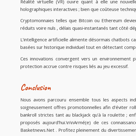
Réalité virtuelle (VR) ouvre quant à elle une nouvel
holographiques interactives ; bien que coûteuse techniq
Cryptomonnaies telles que Bitcoin ou Ethereum devie
réduits voire nuls , délais quasi‑instantanés tant côté d
L’intelligence artificielle alimente désormais chatbo
basées sur historique individuel tout en détectant com
Ces innovations convergent vers un environnement pl
protection accrue contre risques liés au jeu excessif.
Conclusion
Nous avons parcouru ensemble tous les aspects indis
soigneusement offres promotionnelles afin d’éviter roll
bankroll strictes tant au blackjack qu’à la roulette ; e
proposés aujourd’hui.\n\nArmé(e) de ces connaissan
Basketnews.Net . Profitez pleinement du divertissemen