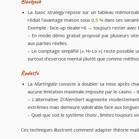
Blackjack
La
basic strategy
repose sur un tableau mémorisable
réduit l’avantage maison sous
0,5 %
dans ses varian
Exemple : face-up dealer=6 → toujours rester avec to
– En mode démo gratuit proposé par plusieurs site
aux parties réelles.
– Le comptage simplifié (« Hi‑Lo ») reste possible u
surtout d’exercice mental plutôt que comme méthode
Roulette
La
Martingale
consiste à doubler sa mise après chaqu
aucune limitation maximale imposée par le casino – 
– L’alternative
D’Alembert
augmente modestement la 
extrêmes mais demeure vulnérable face aux longues 
– Quel que soit le système choisi , limitez toujours 
Ces techniques illustrent comment adapter théorie math