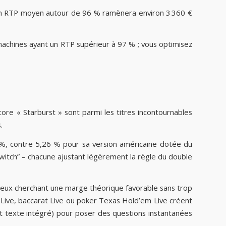
’un RTP moyen autour de 96 % ramènera environ 3 360 €
s machines ayant un RTP supérieur à 97 % ; vous optimisez
ore « Starburst » sont parmi les titres incontournables
.
7 %, contre 5,26 % pour sa version américaine dotée du
 Switch” – chacune ajustant légèrement la règle du double
 ceux cherchant une marge théorique favorable sans trop
te Live, baccarat Live ou poker Texas Hold’em Live créent
hat texte intégré) pour poser des questions instantanées