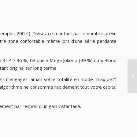
exemple : 200 €). Divisez ce montant par le nombre prévu
otre zone confortable même lors d’une série perdante
t un RTP ≥ 96 %, tel que « Mega Joker » (99 %) ou « Blood
nt original sur long terme.
Gu
se
 mais n’engagez jamais votre totalité en mode “max bet”.
en
e l’algorithme ne consomme rapidement tout votre capital
ement par l’espoir d’un gain instantané.