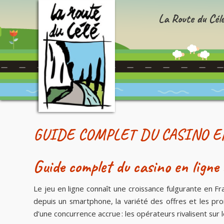
La Route du Cél
GUIDE COMPLET DU CASINO EN
Guide complet du casino en ligne :
Le jeu en ligne connaît une croissance fulgurante en Fr
depuis un smartphone, la variété des offres et les 
d’une concurrence accrue : les opérateurs rivalisent sur l