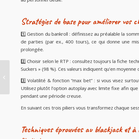
Stratégies de base pour améliorer vos 
1️⃣ Gestion du bankroll : définissez au préalable la so
de parties (par ex., 400 tours), ce qui donne une m
prolongée.
2️⃣ Choisir selon le RTP : consultez toujours la fiche t
Suckers » (98 %). Ces valeurs indiquent qu’en moyenne 
Estrategias Avanzadas de Baccarat
en Casino Online: Dominio Móvil y
3️⃣ Volatilité & fonction “max bet” : si vous visez sur
Programa...
Utilisez plutôt l’option autoplay avec limite fixe afin
pendant une période creuse.
En suivant ces trois piliers vous transformez chaque ses
Techniques éprouvées au blackjack et à l