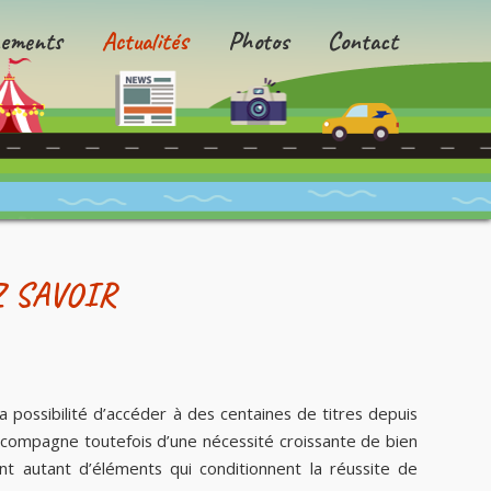
ements
Actualités
Photos
Contact
Z SAVOIR
a possibilité d’accéder à des centaines de titres depuis
accompagne toutefois d’une nécessité croissante de bien
t autant d’éléments qui conditionnent la réussite de