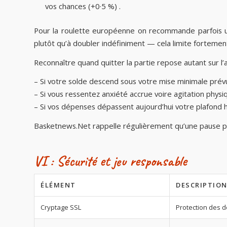
vos chances (+0·5 %) .
Pour la roulette européenne on recommande parfois un
plutôt qu’à doubler indéfiniment — cela limite forteme
Reconnaître quand quitter la partie repose autant sur l
– Si votre solde descend sous votre mise minimale prévu
– Si vous ressentez anxiété accrue voire agitation physi
– Si vos dépenses dépassent aujourd’hui votre plafond
Basketnews.Net rappelle régulièrement qu’une pause 
VI : Sécurité et jeu responsable
ÉLÉMENT
DESCRIPTION
Cryptage SSL
Protection des 