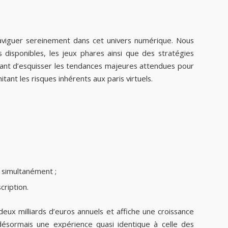
aviguer sereinement dans cet univers numérique. Nous
s disponibles, les jeux phares ainsi que des stratégies
avant d’esquisser les tendances majeures attendues pour
ant les risques inhérents aux paris virtuels.
s simultanément ;
cription.
eux milliards d’euros annuels et affiche une croissance
sormais une expérience quasi identique à celle des