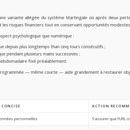
e variante allégée du système Martingale où après deux pertes 
nt les risques financiers tout en conservant opportunités modeste
’aspect psychologique que numérique :
e depuis plus longtemps than cinq tours consécutifs ;
que pendant plusieurs mains successives ;
 hebdomadaire fixé préalablement.
programmée — même courte — aide grandement à restaurer object
 CONCISE
ACTION RECOMM
données personnelles
S’assurer que l’URL c