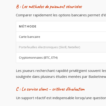
B : Les méthodes de paiement sécurisées
Comparer rapidement les options bancaires permet d’évi
MÉTHODE
Carte bancaire
Portefeuilles électroniques (Skrill, Neteller)
Cryptomonnaies (BTC, ETH)
Les joueurs recherchant rapidité privilégient souvent l
soulignée dans plusieurs études menées par Basketnews
C : Le service client – critères d’évaluation
Un support réactif est indispensable lorsqu’une question