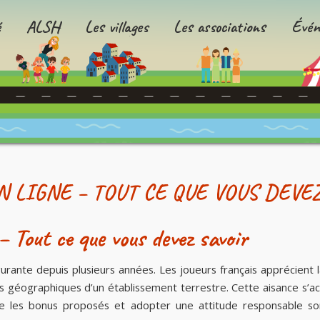
é
ALSH
Les villages
Les associations
Évén
 LIGNE – TOUT CE QUE VOUS DEVE
– Tout ce que vous devez savoir
gurante depuis plusieurs années. Les joueurs français apprécient l
es géographiques d’un établissement terrestre. Cette aisance s’
re les bonus proposés et adopter une attitude responsable son