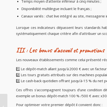
Temps moyen d’attente inférieur à cinq minutes ;
Disponibilité multilingue incluant le français ;
Canaux variés : chat live intégré au site, messageri
Lorsque ces indicateurs dépassent leurs standards hab
systématiquement chaque critère afin d’attribuer un scor
III : Les bonus d’accueil et promotions
Les nouveaux établissements comme celui présenté réce
1️⃣ Le dépôt‑match allant jusqu’à 2000 € avec un facteur 
2️⃣ Les tours gratuits attribués sur des machines popula
3️⃣ Le cash‑back quotidien offrant jusqu’à‑15 % du net 
Ces offres s’accompagnent toujours d’une condition dit
exemple un bonus dépôt‑match 100 % /500 € avec x30 r
Tournois de casino en ligne :
Pour optimiser votre premier dépôt il convient donc :
comment la législation transforme