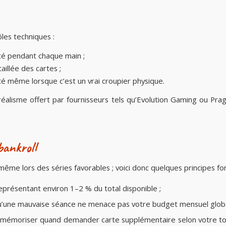
ôles techniques :
ité pendant chaque main ;
aillée des cartes ;
té même lorsque c’est un vrai croupier physique.
réalisme offert par fournisseurs tels qu’Evolution Gaming ou Pr
bankroll
même lors des séries favorables ; voici donc quelques principes f
représentant environ 1–2 % du total disponible ;
qu’une mauvaise séance ne menace pas votre budget mensuel globa
k — mémoriser quand demander carte supplémentaire selon votre to