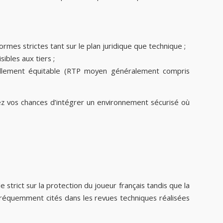
rmes strictes tant sur le plan juridique que technique ;
ibles aux tiers ;
éellement équitable (RTP moyen généralement compris
z vos chances d’intégrer un environnement sécurisé où
e strict sur la protection du joueur français tandis que la
fréquemment cités dans les revues techniques réalisées