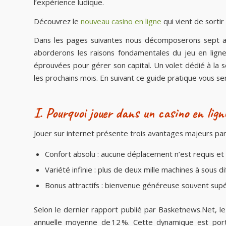
l’expérience ludique.
Découvrez le
nouveau casino en ligne
qui vient de sortir
Dans les pages suivantes nous décomposerons sept ax
aborderons les raisons fondamentales du jeu en ligne, 
éprouvées pour gérer son capital. Un volet dédié à la 
les prochains mois. En suivant ce guide pratique vous ser
I. Pourquoi jouer dans un casino en lign
Jouer sur internet présente trois avantages majeurs par
Confort absolu : aucune déplacement n’est requis et l
Variété infinie : plus de deux mille machines à sous 
Bonus attractifs : bienvenue généreuse souvent supér
Selon le dernier rapport publié par Basketnews.Net, le
annuelle moyenne de 12 %. Cette dynamique est por