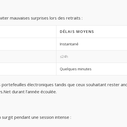
ter mauvaises surprises lors des retraits :
DÉLAIS MOYENS
Instantané
≤24h
Quelques minutes
es portefeuilles électroniques tandis que ceux souhaitant rester
.Net durant l’année écoulée.
 surgit pendant une session intense :