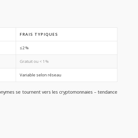
FRAIS TYPIQUES
≤ 2 %
Gratuit ou < 1 %
Variable selon réseau
 anonymes se tournent vers les cryptomonnaies – tendance