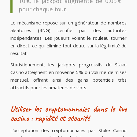
10 €, le jackpot augmente de 0,05 €
pour chaque tour.
Le mécanisme repose sur un générateur de nombres
aléatoires (RNG) certifié par des autorités
indépendantes. Les joueurs voient le rouleau tourner
en direct, ce qui élimine tout doute sur la légitimité du
résultat.
Statistiquement, les jackpots progressifs de Stake
Casino atteignent en moyenne 5 % du volume de mises
mensuel, offrant ainsi des gains potentiels très
attractifs pour les amateurs de slots.
Utiliser les cryptomonnaies dans le live
casino : rapidité et sécurité
L’acceptation des cryptomonnaies par Stake Casino