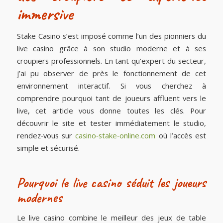
immersive
Stake Casino s’est imposé comme l’un des pionniers du
live casino grâce à son studio moderne et à ses
croupiers professionnels. En tant qu’expert du secteur,
j’ai pu observer de près le fonctionnement de cet
environnement interactif. Si vous cherchez à
comprendre pourquoi tant de joueurs affluent vers le
live, cet article vous donne toutes les clés. Pour
découvrir le site et tester immédiatement le studio,
rendez‑vous sur
casino‑stake‑online.com
où l’accès est
simple et sécurisé.
Pourquoi le live casino séduit les joueurs
modernes
Le live casino combine le meilleur des jeux de table