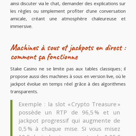
ainsi discuter via le chat, demander des explications sur
les règles ou simplement profiter d’une conversation
amicale, créant une atmosphère chaleureuse et
immersive.
Machines à sous et jackpots en direct :
comment ça fonctionne
Stake Casino ne se limite pas aux tables classiques ; il
propose aussi des machines à sous en version live, où le
jackpot évolue en temps réel grâce à des algorithmes
transparents.
Exemple : la slot « Crypto Treasure »
possède un RTP de 96,5 % et un
jackpot progressif qui augmente de
0,5 % à chaque mise. Si vous misez