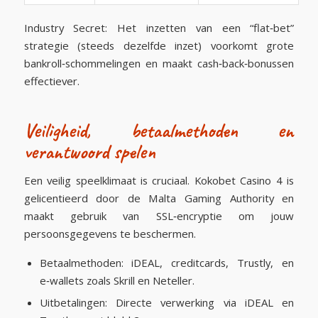
Industry Secret: Het inzetten van een “flat‑bet”
strategie (steeds dezelfde inzet) voorkomt grote
bankroll‑schommelingen en maakt cash‑back‑bonussen
effectiever.
Veiligheid, betaalmethoden en
verantwoord spelen
Een veilig speelklimaat is cruciaal. Kokobet Casino 4 is
gelicentieerd door de Malta Gaming Authority en
maakt gebruik van SSL‑encryptie om jouw
persoonsgegevens te beschermen.
Betaalmethoden: iDEAL, creditcards, Trustly, en
e‑wallets zoals Skrill en Neteller.
Uitbetalingen: Directe verwerking via iDEAL en