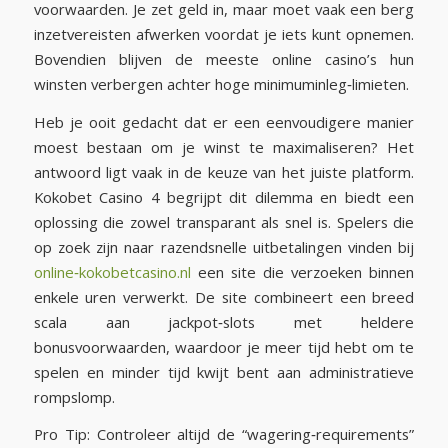
voorwaarden. Je zet geld in, maar moet vaak een berg
inzetvereisten afwerken voordat je iets kunt opnemen.
Bovendien blijven de meeste online casino’s hun
winsten verbergen achter hoge minimuminleg‑limieten.
Heb je ooit gedacht dat er een eenvoudigere manier
moest bestaan om je winst te maximaliseren? Het
antwoord ligt vaak in de keuze van het juiste platform.
Kokobet Casino 4 begrijpt dit dilemma en biedt een
oplossing die zowel transparant als snel is. Spelers die
op zoek zijn naar razendsnelle uitbetalingen vinden bij
online‑kokobetcasino.nl
een site die verzoeken binnen
enkele uren verwerkt. De site combineert een breed
scala aan jackpot‑slots met heldere
bonusvoorwaarden, waardoor je meer tijd hebt om te
spelen en minder tijd kwijt bent aan administratieve
rompslomp.
Pro Tip: Controleer altijd de “wagering‑requirements”