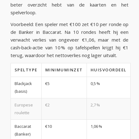
beter overzicht hebt van de kaarten en het
spelverloop.
Voorbeeld: Een speler met €100 zet €10 per ronde op
de Banker in Baccarat. Na 10 rondes heeft hij een
verwacht verlies van ongeveer €1,06, maar met de
cash‑back‑actie van 10 % op tafelspellen krijgt hij €1
terug, waardoor het nettoverlies nog lager uitvalt.
SPELTYPE
MINIMUMINZET
HUISVOORDEEL
Blackjack
€5
0,5 %
(basis)
Europese
€2
2,7 %
roulette
Baccarat
€10
1,06 %
(Banker)