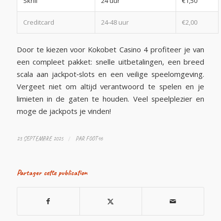
Skrill
24 uur
€1,50
Creditcard
24‑48 uur
€2,00
Door te kiezen voor Kokobet Casino 4 profiteer je van
een compleet pakket: snelle uitbetalingen, een breed
scala aan jackpot‑slots en een veilige speelomgeving.
Vergeet niet om altijd verantwoord te spelen en je
limieten in de gaten te houden. Veel speelplezier en
moge de jackpots je vinden!
/
23 SEPTEMBRE 2025
PAR
FOOT46
Partager cette publication