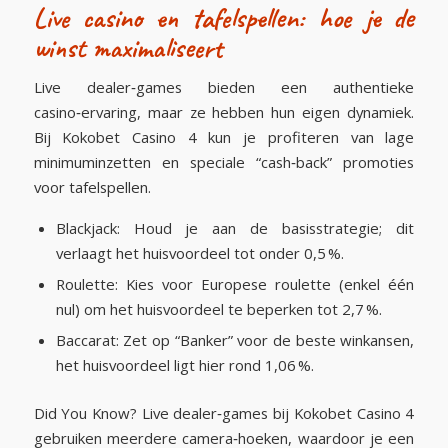
Live casino en tafelspellen: hoe je de
winst maximaliseert
Live dealer‑games bieden een authentieke
casino‑ervaring, maar ze hebben hun eigen dynamiek.
Bij Kokobet Casino 4 kun je profiteren van lage
minimuminzetten en speciale “cash‑back” promoties
voor tafelspellen.
Blackjack: Houd je aan de basisstrategie; dit
verlaagt het huisvoordeel tot onder 0,5 %.
Roulette: Kies voor Europese roulette (enkel één
nul) om het huisvoordeel te beperken tot 2,7 %.
Baccarat: Zet op “Banker” voor de beste winkansen,
het huisvoordeel ligt hier rond 1,06 %.
Did You Know? Live dealer‑games bij Kokobet Casino 4
gebruiken meerdere camera‑hoeken, waardoor je een