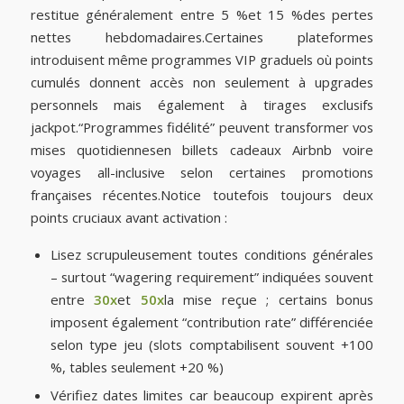
restitue généralement entre 5 %et 15 %des pertes
nettes hebdomadaires.Certaines plateformes
introduisent même programmes VIP graduels où points
cumulés donnent accès non seulement à upgrades
personnels mais également à tirages exclusifs
jackpot.“Programmes fidélité” peuvent transformer vos
mises quotidiennes​en billets cadeaux Airbnb voire
voyages all-inclusive selon certaines promotions
françaises récentes.Notice toutefois toujours deux
points cruciaux avant activation :
Lisez scrupuleusement toutes conditions générales
– surtout “wagering requirement” indiquées souvent
entre
30x
et
50x
la mise reçue ; certains bonus
imposent également “contribution rate” différenciée
selon type jeu (slots comptabilisent souvent +100
%, tables seulement +20 %)
Vérifiez dates limites car beaucoup expirent après