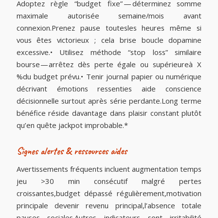
Adoptez règle “budget fixe” — déterminez somme
maximale autorisée semaine/mois avant
connexion.Prenez pause toutesles heures même si
vous êtes victorieux ; cela brise boucle dopamine
excessive.• Utilisez méthode “stop loss” similaire
bourse — arrêtez dès perte égale ou supérieureà X
%du budget prévu.• Tenir journal papier ou numérique
décrivant émotions ressenties aide conscience
décisionnelle surtout après série perdante.Long terme
bénéfice réside davantage dans plaisir constant plutôt
qu’en quête jackpot improbable.*
Signes alertes & ressources aides
Avertissements fréquents incluent augmentation temps
jeu >30 min consécutif malgré pertes
croissantes,budget dépassé régulièrement,motivation
principale devenir revenu principal,l’absence totale
pauses sociales.Autres indicateurs sont irritabilité