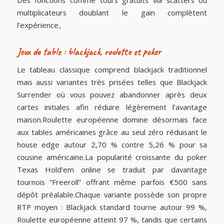
multiplicateurs doublant le gain complètent
l’expérience。
Jeux de table : blackjack, roulette et poker
Le tableau classique comprend blackjack traditionnel
mais aussi variantes très prisées telles que Blackjack
Surrender où vous pouvez abandonner après deux
cartes initiales afin réduire légèrement l’avantage
maison.Roulette européenne domine désormais face
aux tables américaines grâce au seul zéro réduisant le
house edge autour 2,70 % contre 5,26 % pour sa
cousine américaine.La popularité croissante du poker
Texas Hold’em online se traduit par davantage
tournois “Freeroll” offrant même parfois €500 sans
dépôt préalable.Chaque variante possède son propre
RTP moyen : Blackjack standard tourne autour 99 %,
Roulette européenne atteint 97 %, tandis que certains