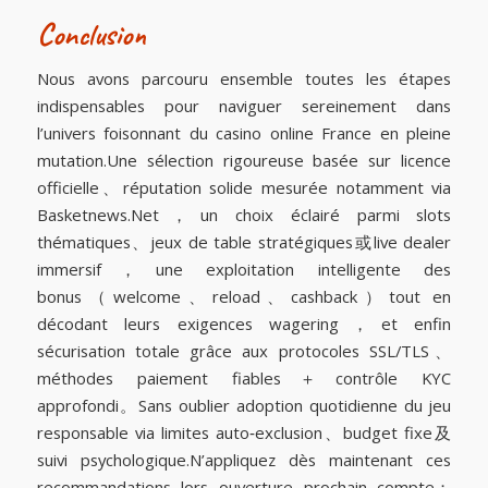
Conclusion
Nous avons parcouru ensemble toutes les étapes
indispensables pour naviguer sereinement dans
l’univers foisonnant du casino online France en pleine
mutation.Une sélection rigoureuse basée sur licence
officielle、réputation solide mesurée notamment via
Basketnews.Net，un choix éclairé parmi slots
thématiques、jeux de table stratégiques或live dealer
immersif，une exploitation intelligente des
bonus（welcome、reload、cashback）tout en
décodant leurs exigences wagering，et enfin
sécurisation totale grâce aux protocoles SSL/TLS、
méthodes paiement fiables＋contrôle KYC
approfondi。Sans oublier adoption quotidienne du jeu
responsable via limites auto‑exclusion、budget fixe及
suivi psychologique.N’appliquez dès maintenant ces
recommandations lors ouverture prochain compte；