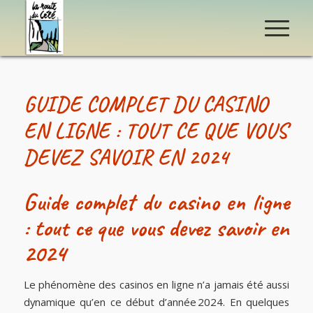
GUIDE COMPLET DU CASINO
EN LIGNE : TOUT CE QUE VOUS
DEVEZ SAVOIR EN 2024
Guide complet du casino en ligne
: tout ce que vous devez savoir en
2024
Le phénomène des casinos en ligne n’a jamais été aussi
dynamique qu’en ce début d’année 2024. En quelques