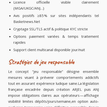
Licence officielle visible clairement
(MGA/UKGC/ANJ…)
Avis positifs ≥85 % sur sites indépendants tel
Basketnews.Net
Cryptage SSL/TLS actif & politique KYC stricte
Options paiement variées & temps traitement
rapides
Support client multicanal disponible jour/nuit
Stratégies de jeu responsable
Le concept “jeu responsable” désigne ensemble
mesures visant à prévenir comportements addictifs
tout en assurant expérience ludique saine.La législation
française encadrée depuis création ARJEL puis ANJ
impose obligations claires aux opérateurs — affichage
visibilité limites dépôts/jours/semaine,en option auto-