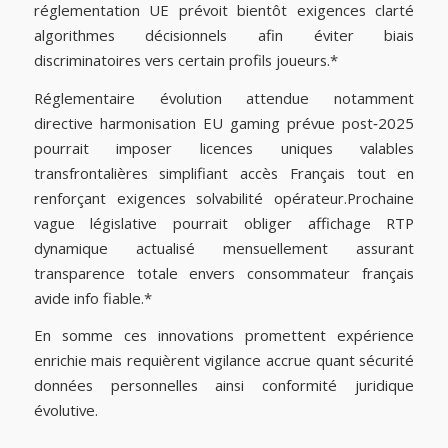
réglementation UE prévoit bientôt exigences clarté
algorithmes décisionnels afin éviter biais
discriminatoires vers certain profils joueurs.*
Réglementaire évolution attendue notamment
directive harmonisation EU gaming prévue post‑2025
pourrait imposer licences uniques valables
transfrontalières simplifiant accès Français tout en
renforçant exigences solvabilité opérateur.Prochaine
vague législative pourrait obliger affichage RTP
dynamique actualisé mensuellement assurant
transparence totale envers consommateur français
avide info fiable.*
En somme ces innovations promettent expérience
enrichie mais requièrent vigilance accrue quant sécurité
données personnelles ainsi conformité juridique
évolutive.