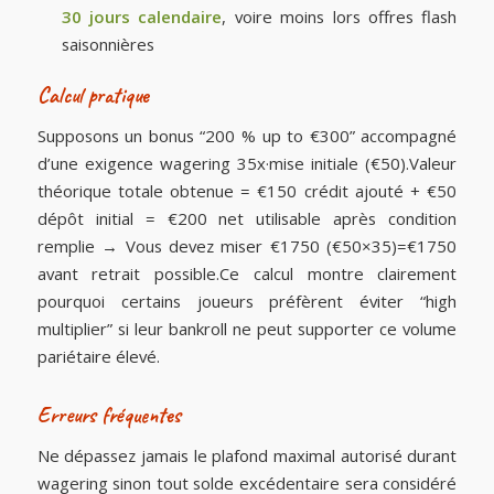
30 jours calendaire
, voire moins lors offres flash
saisonnières
Calcul pratique
Supposons un bonus “200 % up to €300” accompagné
d’une exigence wagering 35x·mise initiale (€50).Valeur
théorique totale obtenue = €150 crédit ajouté + €50
dépôt initial = €200 net utilisable après condition
remplie → Vous devez miser €1750 (€50×35)=€1750
avant retrait possible.Ce calcul montre clairement
pourquoi certains joueurs préfèrent éviter “high
multiplier” si leur bankroll ne peut supporter ce volume
pariétaire élevé.​
Erreurs fréquentes
Ne dépassez jamais le plafond maximal autorisé durant
wagering sinon tout solde excédentaire sera considéré