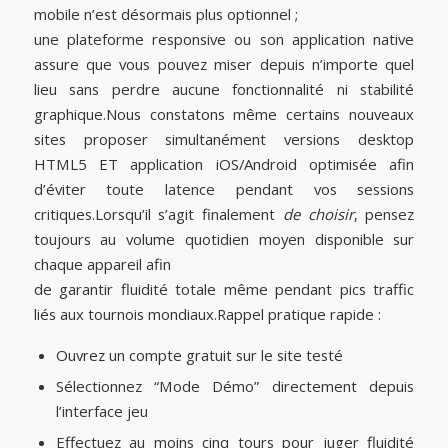
mobile n’est désormais plus optionnel ;
une plateforme responsive ou son application native
assure que vous pouvez miser depuis n’importe quel
lieu sans perdre aucune fonctionnalité ni stabilité
graphique.Nous constatons même certains nouveaux
sites proposer simultanément versions desktop
HTML5 ET application iOS/Android optimisée afin
d’éviter toute latence pendant vos sessions
critiques.Lorsqu’il s’agit finalement
de choisir
, pensez
toujours au volume quotidien moyen disponible sur
chaque appareil afin
de garantir fluidité totale même pendant pics traffic
liés aux tournois mondiaux.Rappel pratique rapide :
Ouvrez un compte gratuit sur le site testé
Sélectionnez “Mode Démo” directement depuis
l’interface jeu
Effectuez au moins cinq tours pour juger fluidité