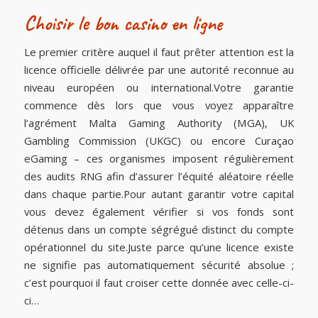
Choisir le bon casino en ligne
Le premier critère auquel il faut prêter attention est la
licence officielle délivrée par une autorité reconnue au
niveau européen ou international.Votre garantie
commence dès lors que vous voyez apparaître
l’agrément Malta Gaming Authority (MGA), UK
Gambling Commission (UKGC) ou encore Curaçao
eGaming – ces organismes imposent régulièrement
des audits RNG afin d’assurer l’équité aléatoire réelle
dans chaque partie.Pour autant garantir votre capital
vous devez également vérifier si vos fonds sont
détenus dans un compte ségrégué distinct du compte
opérationnel du site.Juste parce qu’une licence existe
ne signifie pas automatiquement sécurité absolue ;
c’est pourquoi il faut croiser cette donnée avec celle-ci-
ci…