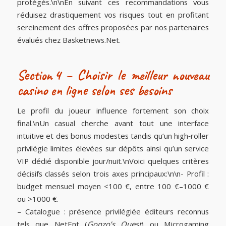
protégés.\n\nEn suivant ces recommandations vous
réduisez drastiquement vos risques tout en profitant
sereinement des offres proposées par nos partenaires
évalués chez Basketnews.Net.
Section 4 – Choisir le meilleur nouveau
casino en ligne selon ses besoins
Le profil du joueur influence fortement son choix
final.\nUn casual cherche avant tout une interface
intuitive et des bonus modestes tandis qu’un high‑roller
privilégie limites élevées sur dépôts ainsi qu’un service
VIP dédié disponible jour/nuit.\nVoici quelques critères
décisifs classés selon trois axes principaux:\n\n- Profil :
budget mensuel moyen <100 €, entre 100 €–1000 €
ou >1000 €.
– Catalogue : présence privilégiée éditeurs reconnus
tels que NetEnt (
Gonzo’s Quest
) ou Microgaming