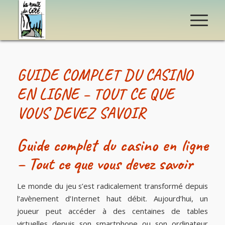
GUIDE COMPLET DU CASINO
EN LIGNE – TOUT CE QUE
VOUS DEVEZ SAVOIR
Guide complet du casino en ligne
– Tout ce que vous devez savoir
Le monde du jeu s’est radicalement transformé depuis
l’avènement d’Internet haut débit. Aujourd’hui, un
joueur peut accéder à des centaines de tables
virtuelles depuis son smartphone ou son ordinateur