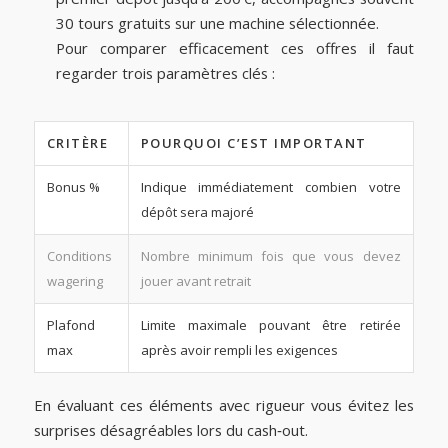
30 tours gratuits sur une machine sélectionnée.
Pour comparer efficacement ces offres il faut
regarder trois paramètres clés :
CRITÈRE
POURQUOI C’EST IMPORTANT
Bonus %
Indique immédiatement combien votre
dépôt sera majoré
Conditions
Nombre minimum fois que vous devez
wagering
jouer avant retrait
Plafond
Limite maximale pouvant être retirée
max
après avoir rempli les exigences
En évaluant ces éléments avec rigueur vous évitez les
surprises désagréables lors du cash‑out.