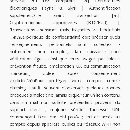
serveur PCI DSS compliant |\n| Portefeuilles
électroniques PayPal & Skrill | Authentification
supplémentaire avant transaction |\n|
Crypto‑monnaies approuvées (BTC/EUR) |
Transactions anonymes mais traçables via blockchain
|\n\nLa politique de confidentialité doit préciser quels
renseignements personnels sont collectés ‑
notamment nom complet, date naissance pour
vérification âge ‑ ainsi que leurs usages possibles :
prévention fraude, amélioration UX ou communication
marketing ciblée après consentement
explicite.\n\nPour protéger votre compte contre
phishing il suffit souvent d’observer quelques bonnes
pratiques simples : ne jamais cliquer sur un lien contenu
dans un mail non sollicité prétendant provenir du
support client ; toujours vérifier l’adresse URL
commençant bien par « https://» ; limiter accès au
compte depuis appareils publics ou réseaux Wi‑Fi non