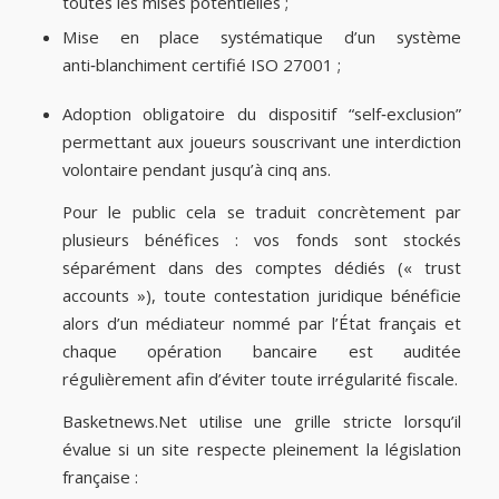
toutes les mises potentielles ;
Mise en place systématique d’un système
anti‑blanchiment certifié ISO 27001 ;
Adoption obligatoire du dispositif “self‑exclusion”
permettant aux joueurs souscrivant une interdiction
volontaire pendant jusqu’à cinq ans.
Pour le public cela se traduit concrètement par
plusieurs bénéfices : vos fonds sont stockés
séparément dans des comptes dédiés (« trust
accounts »), toute contestation juridique bénéficie
alors d’un médiateur nommé par l’État français et
chaque opération bancaire est auditée
régulièrement afin d’éviter toute irrégularité fiscale.
Basketnews.Net utilise une grille stricte lorsqu’il
évalue si un site respecte pleinement la législation
française :