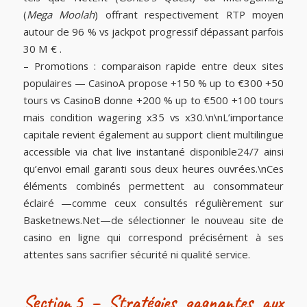
(
Mega Moolah
) offrant respectivement RTP moyen
autour de 96 % vs jackpot progressif dépassant parfois
30 M € .
– Promotions : comparaison rapide entre deux sites
populaires — CasinoA propose +150 % up to €300 +50
tours vs CasinoB donne +200 % up to €500 +100 tours
mais condition wagering x35 vs x30.\n\nL’importance
capitale revient également au support client multilingue
accessible via chat live instantané disponible24/7 ainsi
qu’envoi email garanti sous deux heures ouvrées.\nCes
éléments combinés permettent au consommateur
éclairé —comme ceux consultés régulièrement sur
Basketnews.Net—de sélectionner le nouveau site de
casino en ligne qui correspond précisément à ses
attentes sans sacrifier sécurité ni qualité service.
Section 5 – Stratégies gagnantes aux