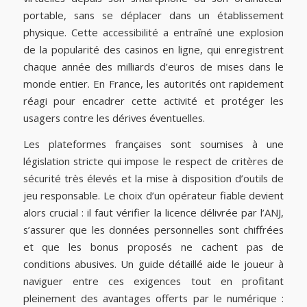
portable, sans se déplacer dans un établissement
physique. Cette accessibilité a entraîné une explosion
de la popularité des casinos en ligne, qui enregistrent
chaque année des milliards d’euros de mises dans le
monde entier. En France, les autorités ont rapidement
réagi pour encadrer cette activité et protéger les
usagers contre les dérives éventuelles.
Les plateformes françaises sont soumises à une
législation stricte qui impose le respect de critères de
sécurité très élevés et la mise à disposition d’outils de
jeu responsable. Le choix d’un opérateur fiable devient
alors crucial : il faut vérifier la licence délivrée par l’ANJ,
s’assurer que les données personnelles sont chiffrées
et que les bonus proposés ne cachent pas de
conditions abusives. Un guide détaillé aide le joueur à
naviguer entre ces exigences tout en profitant
pleinement des avantages offerts par le numérique :