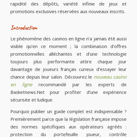
rapidité des dépôts, variété infinie de jeux et
promotions exclusives réservées aux nouveaux inscrits.
Introduction
Le phénomène des casinos en ligne n’a jamais été aussi
visible qu’en ce moment ; la combinaison d’offres
promotionnelles alléchantes et d’une technologie
toujours plus performante attire chaque jour
davantage de joueurs français curieux d’essayer leur
chance depuis leur salon. Découvrez le
nouveau casino
en ligne
recommandé par les experts de
Basketnews.Net pour profiter d’une expérience
sécurisée et ludique.
Pourquoi publier un guide complet est indispensable ?
Premièrement parce que la législation française impose
des normes spécifiques aux opérateurs agréés :
protection du portefeuille joueur, contrôle