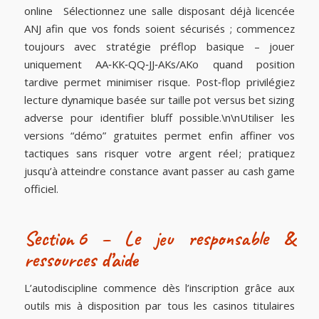
online Sélectionnez une salle disposant déjà licencée
ANJ afin que vos fonds soient sécurisés ; commencez
toujours avec stratégie préflop basique ­– jouer
uniquement AA‐KK‐QQ‐JJ‐AKs/AKo quand position
tardive permet minimiser risque. Post‑flop privilégiez
lecture dynamique basée sur taille pot versus bet sizing
adverse pour identifier bluff possible.\n\nUtiliser les
versions “démo” gratuites permet enfin affiner vos
tactiques sans risquer votre argent réel ; pratiquez
jusqu’à atteindre constance avant passer au cash game
officiel.
Section 6 – Le jeu responsable &
ressources d’aide
L’autodiscipline commence dès l’inscription grâce aux
outils mis à disposition par tous les casinos titulaires