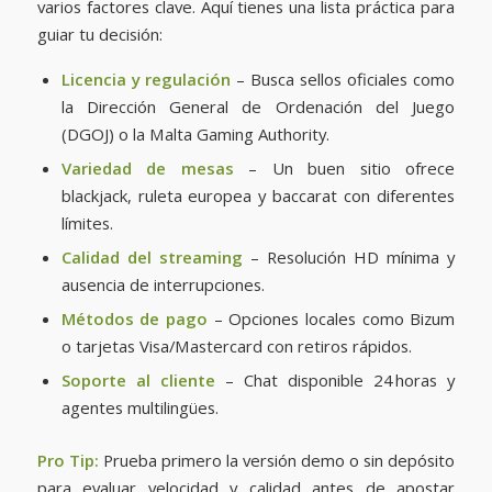
varios factores clave. Aquí tienes una lista práctica para
guiar tu decisión:
Licencia y regulación
– Busca sellos oficiales como
la Dirección General de Ordenación del Juego
(DGOJ) o la Malta Gaming Authority.
Variedad de mesas
– Un buen sitio ofrece
blackjack, ruleta europea y baccarat con diferentes
límites.
Calidad del streaming
– Resolución HD mínima y
ausencia de interrupciones.
Métodos de pago
– Opciones locales como Bizum
o tarjetas Visa/Mastercard con retiros rápidos.
Soporte al cliente
– Chat disponible 24 horas y
agentes multilingües.
Pro Tip:
Prueba primero la versión demo o sin depósito
para evaluar velocidad y calidad antes de apostar