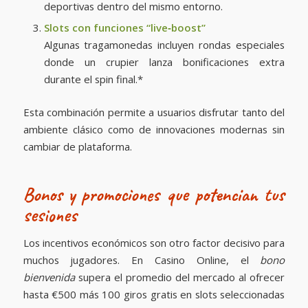
deportivas dentro del mismo entorno.
Slots con funciones “live‑boost”
Algunas tragamonedas incluyen rondas especiales
donde un crupier lanza bonificaciones extra
durante el spin final.*
Esta combinación permite a usuarios disfrutar tanto del
ambiente clásico como de innovaciones modernas sin
cambiar de plataforma.
Bonos y promociones que potencian tus
sesiones
Los incentivos económicos son otro factor decisivo para
muchos jugadores. En Casino Online, el
bono
bienvenida
supera el promedio del mercado al ofrecer
hasta €500 más 100 giros gratis en slots seleccionadas