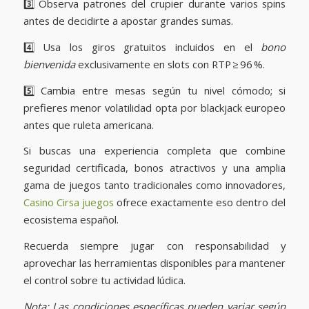
3️⃣ Observa patrones del crupier durante varios spins
antes de decidirte a apostar grandes sumas.
4️⃣ Usa los giros gratuitos incluidos en el
bono
bienvenida
exclusivamente en slots con RTP ≥ 96 %.
5️⃣ Cambia entre mesas según tu nivel cómodo; si
prefieres menor volatilidad opta por blackjack europeo
antes que ruleta americana.
Si buscas una experiencia completa que combine
seguridad certificada, bonos atractivos y una amplia
gama de juegos tanto tradicionales como innovadores,
Casino Cirsa juegos
ofrece exactamente eso dentro del
ecosistema español.​
Recuerda siempre jugar con responsabilidad y
aprovechar las herramientas disponibles para mantener
el control sobre tu actividad lúdica.
Nota: Las condiciones específicas pueden variar según