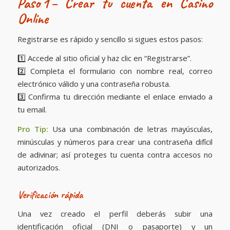
Paso 1 – Crear tu cuenta en Casino
Online
Registrarse es rápido y sencillo si sigues estos pasos:
1️⃣ Accede al sitio oficial y haz clic en “Registrarse”.
2️⃣ Completa el formulario con nombre real, correo
electrónico válido y una contraseña robusta.
3️⃣ Confirma tu dirección mediante el enlace enviado a
tu email.
Pro Tip:
Usa una combinación de letras mayúsculas,
minúsculas y números para crear una contraseña difícil
de adivinar; así proteges tu cuenta contra accesos no
autorizados.
Verificación rápida
Una vez creado el perfil deberás subir una
identificación oficial (DNI o pasaporte) y un