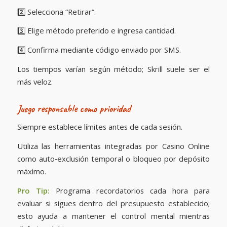
2️⃣ Selecciona “Retirar”.
3️⃣ Elige método preferido e ingresa cantidad.
4️⃣ Confirma mediante código enviado por SMS.
Los tiempos varían según método; Skrill suele ser el
más veloz.
Juego responsable como prioridad
Siempre establece límites antes de cada sesión.
Utiliza las herramientas integradas por Casino Online
como auto‑exclusión temporal o bloqueo por depósito
máximo.
Pro Tip:
Programa recordatorios cada hora para
evaluar si sigues dentro del presupuesto establecido;
esto ayuda a mantener el control mental mientras