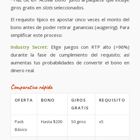
giros gratis en
slots
seleccionados.
El requisito típico es apostar cinco veces el monto del
bono antes de poder retirar ganancias (
wagering
). Para
simplificar este proceso:
Industry Secret:
Elige juegos con RTP alto (>96%)
durante la fase de cumplimiento del requisito; así
aumentas tus probabilidades de convertir el bono en
dinero real.
Comparativa rápida
OFERTA
BONO
GIROS
REQUISITO
GRATIS
Pack
Hasta $200
50 giros
x5
Básico