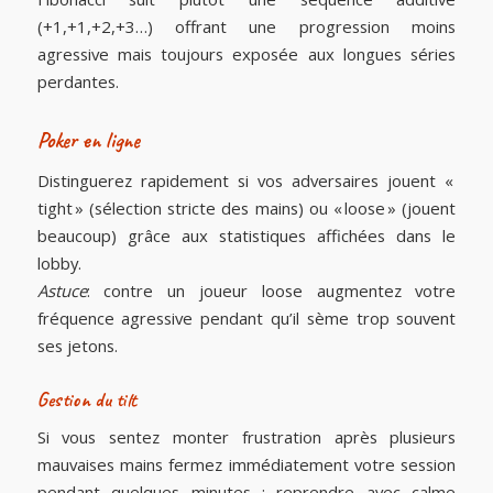
(+1,+1,+2,+3…) offrant une progression moins
agressive mais toujours exposée aux longues séries
perdantes.
Poker en ligne
Distinguerez rapidement si vos adversaires jouent «
tight » (sélection stricte des mains) ou « loose » (jouent
beaucoup) grâce aux statistiques affichées dans le
lobby.
Astuce
: contre un joueur loose augmentez votre
fréquence agressive pendant qu’il sème trop souvent
ses jetons.
Gestion du tilt
Si vous sentez monter frustration après plusieurs
mauvaises mains fermez immédiatement votre session
pendant quelques minutes ; reprendre avec calme