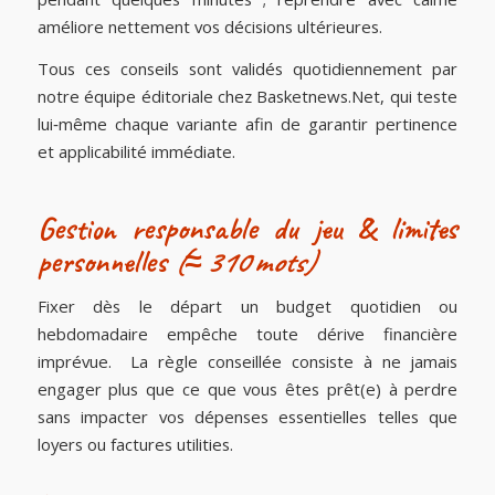
améliore nettement vos décisions ultérieures.
Tous ces conseils sont validés quotidiennement par
notre équipe éditoriale chez Basketnews.Net, qui teste
lui‑même chaque variante afin de garantir pertinence
et applicabilité immédiate.
Gestion responsable du jeu & limites
personnelles
(≈ 310 mots)
Fixer dès le départ un budget quotidien ou
hebdomadaire empêche toute dérive financière
imprévue. La règle conseillée consiste à ne jamais
engager plus que ce que vous êtes prêt(e) à perdre
sans impacter vos dépenses essentielles telles que
loyers ou factures utilities.