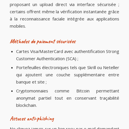
proposant un upload direct via interface sécurisée ;
certains offrent même la vérification instantanée grâce
à la reconnaissance faciale intégrée aux applications
mobiles.
Méthodes de paiement sécurisées
Cartes Visa/MasterCard avec authentification Strong
Customer Authentication (SCA) ;
Portefeuilles électroniques tels que Skrill ou Neteller
qui ajoutent une couche supplémentaire entre
banque et site ;
Cryptomonnaies comme Bitcoin permettant
anonymat partiel tout en conservant traçabilité
blockchain.
Astuces anti‑phishing
Ne cliquez jamais sur un lien reçu par e‑mail demandant