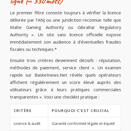
ligne
(≈ 330 mots)
Le premier filtre consiste toujours à vérifier la licence
délivrée par l’ANJ ou une juridiction reconnue telle que
Malte Gaming Authority ou Gibraltar Regulatory
Authority ». Un site sans licence officielle expose
immédiatement son audience à d’éventuelles fraudes
fiscales ou techniques.*
Ensuite trois critères deviennent décisifs : réputation,
méthodes de paiement, service client ». Un examen
rapide sur Basketnews.Net révèle quels opérateurs
affichent régulièrement un score élevé auprès des
utilisateurs grâce à leurs pratiques commerciales
transparentes ». Voici une checklist pratique :
CRITÈRE
POURQUOI C’EST CRUCIAL
Licence & audit
Garantit conformité légale et équité