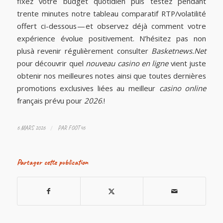
fixez votre budget quotidien puis testez pendant
trente minutes notre tableau comparatif RTP/volatilité
offert ci-dessous — et observez déjà comment votre
expérience évolue positivement.​ N’hésitez pas non
plusà revenir régulièrement consulter
Basketnews.Net
pour découvrir quel
nouveau casino en ligne
vient juste
obtenir nos meilleures notes ainsi que toutes dernières
promotions exclusives liées au meilleur
casino online
français prévu pour
2026
.!
/
6 MARS 2026
PAR
FOOT46
Partager cette publication