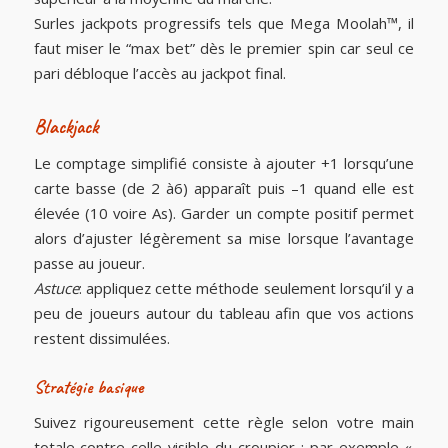
Surles jackpots progressifs tels que Mega Moolah™, il
faut miser le “max bet” dès le premier spin car seul ce
pari débloque l’accès au jackpot final.
Blackjack
Le comptage simplifié consiste à ajouter +1 lorsqu’une
carte basse (de 2 à6) apparaît puis –1 quand elle est
élevée (10 voire As). Garder un compte positif permet
alors d’ajuster légèrement sa mise lorsque l’avantage
passe au joueur.
Astuce
: appliquez cette méthode seulement lorsqu’il y a
peu de joueurs autour du tableau afin que vos actions
restent dissimulées.
Stratégie basique
Suivez rigoureusement cette règle selon votre main
totale contre celle visible du croupier ; par exemple «