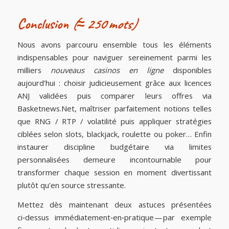
Conclusion
(≈ 250 mots)
Nous avons parcouru ensemble tous les éléments
indispensables pour naviguer sereinement parmi les
milliers
nouveau​s casinos en ligne
disponibles
aujourd’hui : choisir judicieusement grâce aux licences
ANJ validées puis comparer leurs offres via
Basketnews.Net, maîtriser parfaitement notions telles
que RNG / RTP / volatilité puis appliquer stratégies
ciblées selon slots, blackjack, roulette ou poker… Enfin
instaurer discipline budgétaire via limites
personnalisées demeure incontournable pour
transformer chaque session en moment divertissant
plutôt qu’en source stressante.
Mettez dès maintenant deux astuces présentées
ci‑dessus immédiatement‐en‐pratique — par exemple