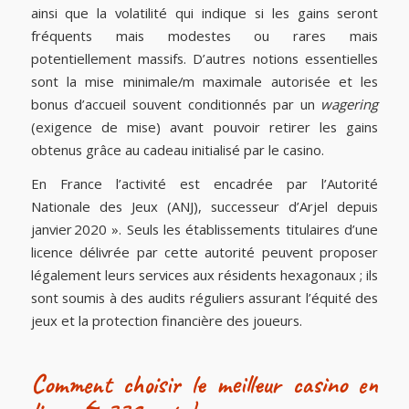
ainsi que la volatilité qui indique si les gains seront
fréquents mais modestes ou rares mais
potentiellement massifs. D’autres notions essentielles
sont la mise minimale/m maximale autorisée et les
bonus d’accueil souvent conditionnés par un
wagering
(exigence de mise) avant pouvoir retirer les gains
obtenus grâce au cadeau initialisé par le casino.
En France l’activité est encadrée par l’Autorité
Nationale des Jeux (ANJ), successeur d’Arjel depuis
janvier 2020 ». Seuls les établissements titulaires d’une
licence délivrée par cette autorité peuvent proposer
légalement leurs services aux résidents hexagonaux ; ils
sont soumis à des audits réguliers assurant l’équité des
jeux et la protection financière des joueurs.
Comment choisir le meilleur casino en