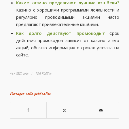
Какие казино предлагают лучшие кэшбеки?
Казино с хорошими программами лояльности и
регулярно проводимыми акциями часто
предлагают привлекательные кэшбеки.
Как долго действуют промокоды?
Срок
действия промокодов зависит от казино и его
акций; обычно информация о сроках указана на
сайте.
/
13 AVRIL 2026
PAR
FOOT46
Partager cette publication