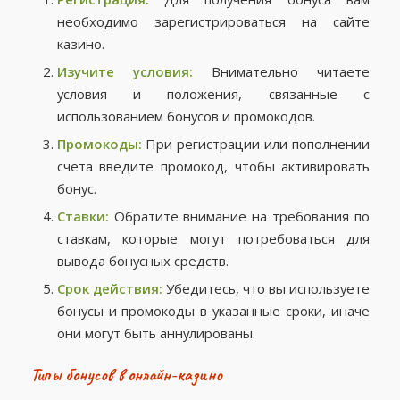
необходимо зарегистрироваться на сайте
казино.
Изучите условия:
Внимательно читаете
условия и положения, связанные с
использованием бонусов и промокодов.
Промокоды:
При регистрации или пополнении
счета введите промокод, чтобы активировать
бонус.
Ставки:
Обратите внимание на требования по
ставкам, которые могут потребоваться для
вывода бонусных средств.
Срок действия:
Убедитесь, что вы используете
бонусы и промокоды в указанные сроки, иначе
они могут быть аннулированы.
Типы бонусов в онлайн-казино