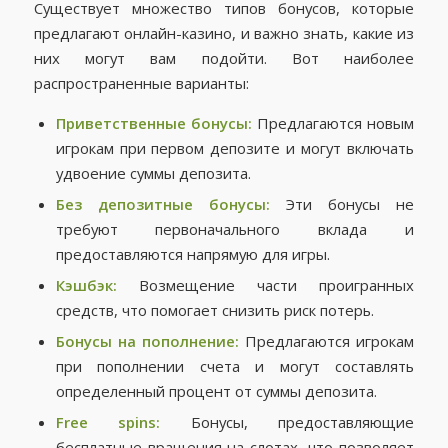
Существует множество типов бонусов, которые
предлагают онлайн-казино, и важно знать, какие из
них могут вам подойти. Вот наиболее
распространенные варианты:
Приветственные бонусы:
Предлагаются новым
игрокам при первом депозите и могут включать
удвоение суммы депозита.
Без депозитные бонусы:
Эти бонусы не
требуют первоначального вклада и
предоставляются напрямую для игры.
Кэшбэк:
Возмещение части проигранных
средств, что помогает снизить риск потерь.
Бонусы на пополнение:
Предлагаются игрокам
при пополнении счета и могут составлять
определенный процент от суммы депозита.
Free spins:
Бонусы, предоставляющие
бесплатные вращения на слотах, что позволяет