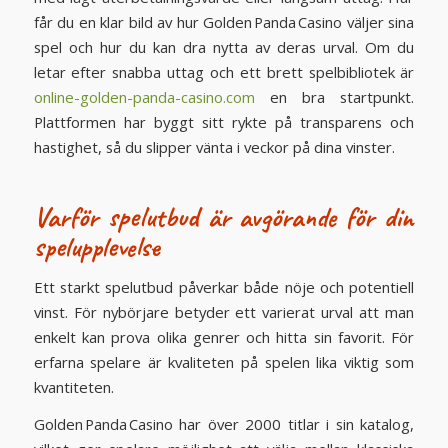
får du en klar bild av hur Golden Panda Casino väljer sina
spel och hur du kan dra nytta av deras urval. Om du
letar efter snabba uttag och ett brett spelbibliotek är
online-golden-panda-casino.com
en bra startpunkt.
Plattformen har byggt sitt rykte på transparens och
hastighet, så du slipper vänta i veckor på dina vinster.
Varför spelutbud är avgörande för din
spelupplevelse
Ett starkt spelutbud påverkar både nöje och potentiell
vinst. För nybörjare betyder ett varierat urval att man
enkelt kan prova olika genrer och hitta sin favorit. För
erfarna spelare är kvaliteten på spelen lika viktig som
kvantiteten.
Golden Panda Casino har över 2000 titlar i sin katalog,