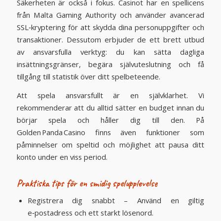
Säkerheten är också i fokus. Casinot har en spellicens
från Malta Gaming Authority och använder avancerad
SSL‑kryptering för att skydda dina personuppgifter och
transaktioner. Dessutom erbjuder de ett brett utbud
av ansvarsfulla verktyg: du kan sätta dagliga
insättningsgränser, begära självuteslutning och få
tillgång till statistik över ditt spelbeteende.
Att spela ansvarsfullt är en självklarhet. Vi
rekommenderar att du alltid sätter en budget innan du
börjar spela och håller dig till den. På
Golden Panda Casino finns även funktioner som
påminnelser om speltid och möjlighet att pausa ditt
konto under en viss period.
Praktiska tips för en smidig spelupplevelse
Registrera dig snabbt – Använd en giltig
e‑postadress och ett starkt lösenord.