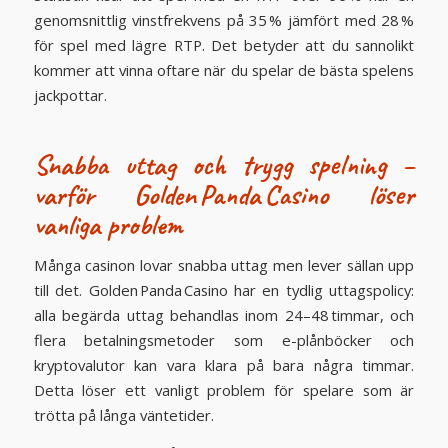
genomsnittlig vinstfrekvens på 35 % jämfört med 28 %
för spel med lägre RTP. Det betyder att du sannolikt
kommer att vinna oftare när du spelar de bästa spelens
jackpottar.
Snabba uttag och trygg spelning –
varför Golden Panda Casino löser
vanliga problem
Många casinon lovar snabba uttag men lever sällan upp
till det. Golden Panda Casino har en tydlig uttagspolicy:
alla begärda uttag behandlas inom 24–48 timmar, och
flera betalningsmetoder som e-plånböcker och
kryptovalutor kan vara klara på bara några timmar.
Detta löser ett vanligt problem för spelare som är
trötta på långa väntetider.