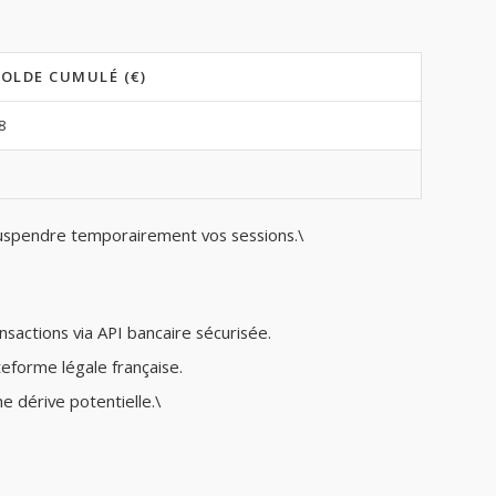
OLDE CUMULÉ (€)
8
suspendre temporairement vos sessions.\
actions via API bancaire sécurisée.
teforme légale française.
 dérive potentielle.\