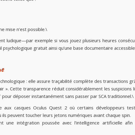
e mise n’est possible.\
nt ludique—par exemple si vous jouez plusieurs heures consécut
il psychologique gratuit ainsi qu’une base documentaire accessibl
e​
echnologique : elle assure traçabilité complète des transactions g
air ». Cette transparence réduit considérablement les suspicions l
pour déposer instantanément sans passer par SCA traditionnel.\
râce aux casques Oculus Quest 2 où certains développeurs te
ù ils peuvent toucher leurs jetons numériques avant chaque spin.
ne intégration poussée avec l’intelligence artificielle afin d