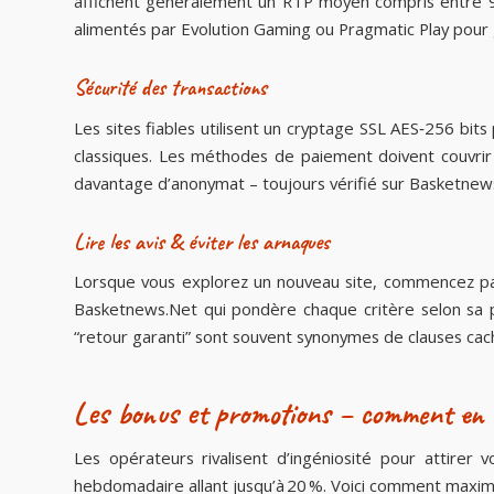
affichent généralement un RTP moyen compris entre 96 
alimentés par Evolution Gaming ou Pragmatic Play pour 
Sécurité des transactions
Les sites fiables utilisent un cryptage SSL AES‑256 bits
classiques. Les méthodes de paiement doivent couvrir 
davantage d’anonymat – toujours vérifié sur Basketnews
Lire les avis & éviter les arnaques
Lorsque vous explorez un nouveau site, commencez par 
Basketnews.Net qui pondère chaque critère selon sa pe
“retour garanti” sont souvent synonymes de clauses cach
Les bonus et promotions – comment en t
Les opérateurs rivalisent d’ingéniosité pour attirer 
hebdomadaire allant jusqu’à 20 %. Voici comment maximise