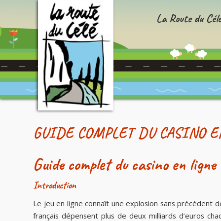
La Route du Cél
GUIDE COMPLET DU CASINO EN
Guide complet du casino en ligne 
Introduction
Le jeu en ligne connaît une explosion sans précédent de
français dépensent plus de deux milliards d’euros ch