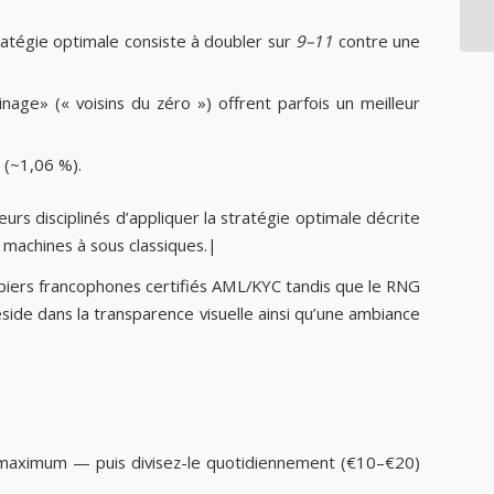
sp
atégie optimale consiste à doubler sur
9–11
contre une
sinage» (« voisins du zéro ») offrent parfois un meilleur
 (~1,06 %).
rs disciplinés d’appliquer la stratégie optimale décrite
 machines à sous classiques.|
upiers francophones certifiés AML/KYC tandis que le RNG
side dans la transparence visuelle ainsi qu’une ambiance
 maximum — puis divisez-le quotidiennement (€10–€20)