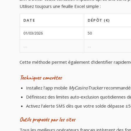
Utilisez toujours une feuille Excel simple :
DATE
DÉPÔT (€)
01/03/2026
50
…
…
Cette méthode permet également d’identifier rapidemen
Techniques concrètes
Installez l’app mobile
MyCasinoTracker
recommandée p
Définissez des limites auto‑exclusion quotidiennes d
Activez l’alerte SMS dès que votre solde dépasse ±5
Outils proposés par les sites
Tous les meilleurs opérateurs français intègrent des fonc