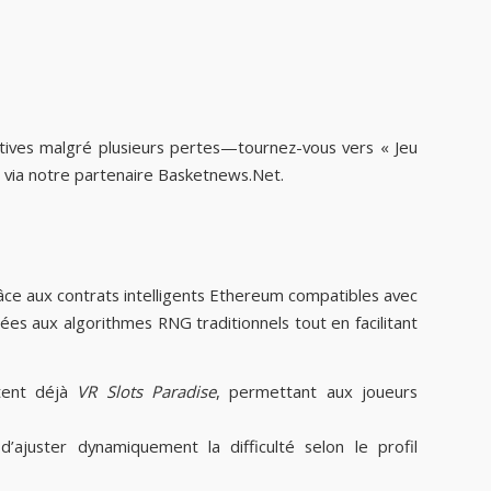
ives malgré plusieurs pertes—tournez-vous vers « Jeu
e via notre partenaire Basketnews.Net.
râce aux contrats intelligents Ethereum compatibles avec
iées aux algorithmes RNG traditionnels tout en facilitant
stent déjà
VR Slots Paradise
, permettant aux joueurs
’ajuster dynamiquement la difficulté selon le profil