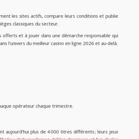
nt les sites actifs, compare leurs conditions et publie
pièges classiques du secteur.
onus offerts et à jouer dans une démarche responsable qui
s l’univers du meilleur casino en ligne 2026 et au‑delà.
 chaque opérateur chaque trimestre.
 aujourd’hui plus de 4 000 titres différents ; leurs jeux